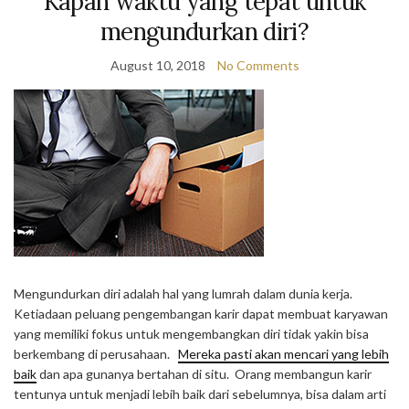
Kapan waktu yang tepat untuk
mengundurkan diri?
August 10, 2018
No Comments
Mengundurkan diri adalah hal yang lumrah dalam dunia kerja.
Ketiadaan peluang pengembangan karir dapat membuat karyawan
yang memiliki fokus untuk mengembangkan diri tidak yakin bisa
berkembang di perusahaan.
Mereka pasti akan mencari yang lebih
baik
dan apa gunanya bertahan di situ. Orang membangun karir
tentunya untuk menjadi lebih baik dari sebelumnya, bisa dalam arti