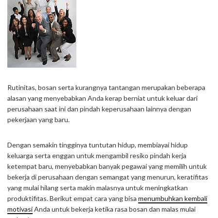
Rutinitas, bosan serta kurangnya tantangan merupakan beberapa
alasan yang menyebabkan Anda kerap berniat untuk keluar dari
perusahaan saat ini dan pindah keperusahaan lainnya dengan
pekerjaan yang baru.
Dengan semakin tingginya tuntutan hidup, membiayai hidup
keluarga serta enggan untuk mengambil resiko pindah kerja
ketempat baru, menyebabkan banyak pegawai yang memilih untuk
bekerja di perusahaan dengan semangat yang menurun, keratifitas
yang mulai hilang serta makin malasnya untuk meningkatkan
produktifitas. Berikut empat cara yang bisa
menumbuhkan kembali
motivasi
Anda untuk bekerja ketika rasa bosan dan malas mulai