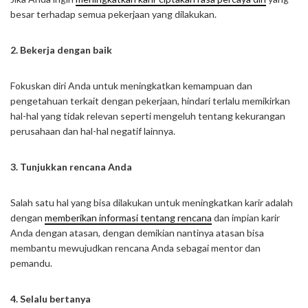
besar terhadap semua pekerjaan yang dilakukan.
2. Bekerja dengan baik
Fokuskan diri Anda untuk meningkatkan kemampuan dan
pengetahuan terkait dengan pekerjaan, hindari terlalu memikirkan
hal-hal yang tidak relevan seperti mengeluh tentang kekurangan
perusahaan dan hal-hal negatif lainnya.
3. Tunjukkan rencana Anda
Salah satu hal yang bisa dilakukan untuk meningkatkan karir adalah
dengan
memberikan informasi tentang rencana
dan impian karir
Anda dengan atasan, dengan demikian nantinya atasan bisa
membantu mewujudkan rencana Anda sebagai mentor dan
pemandu.
4. Selalu bertanya