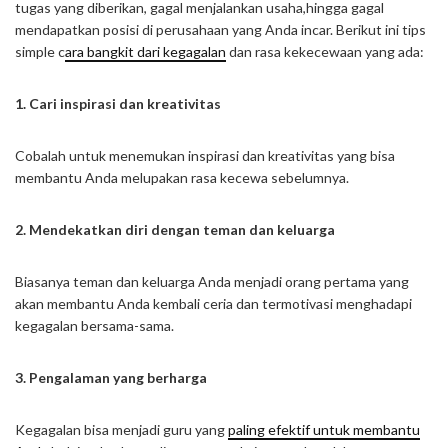
tugas yang diberikan, gagal menjalankan usaha,hingga gagal
mendapatkan posisi di perusahaan yang Anda incar. Berikut ini tips
simple c
ara bangkit dari kegagalan
dan rasa kekecewaan yang ada:
1. Cari inspirasi dan kreativitas
Cobalah untuk menemukan inspirasi dan kreativitas yang bisa
membantu Anda melupakan rasa kecewa sebelumnya.
2. Mendekatkan diri dengan teman dan keluarga
Biasanya teman dan keluarga Anda menjadi orang pertama yang
akan membantu Anda kembali ceria dan termotivasi menghadapi
kegagalan bersama-sama.
3. Pengalaman yang berharga
Kegagalan bisa menjadi guru yang
paling efektif untuk membantu