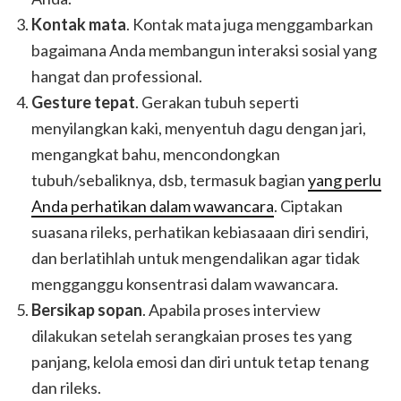
Kontak mata
. Kontak mata juga menggambarkan
bagaimana Anda membangun interaksi sosial yang
hangat dan professional.
Gesture tepat
. Gerakan tubuh seperti
menyilangkan kaki, menyentuh dagu dengan jari,
mengangkat bahu, mencondongkan
tubuh/sebaliknya, dsb, termasuk bagian
yang perlu
Anda perhatikan dalam wawancara
. Ciptakan
suasana rileks, perhatikan kebiasaaan diri sendiri,
dan berlatihlah untuk mengendalikan agar tidak
mengganggu konsentrasi dalam wawancara.
Bersikap sopan
. Apabila proses interview
dilakukan setelah serangkaian proses tes yang
panjang, kelola emosi dan diri untuk tetap tenang
dan rileks.