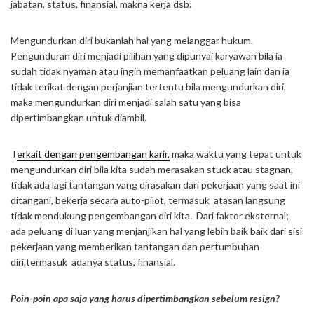
jabatan, status, finansial, makna kerja dsb.
Mengundurkan diri bukanlah hal yang melanggar hukum.
Pengunduran diri menjadi pilihan yang dipunyai karyawan bila ia
sudah tidak nyaman atau ingin memanfaatkan peluang lain dan ia
tidak terikat dengan perjanjian tertentu bila mengundurkan diri,
maka mengundurkan diri menjadi salah satu yang bisa
dipertimbangkan untuk diambil.
T
erkait dengan pengembangan karir,
maka waktu yang tepat untuk
mengundurkan diri bila kita sudah merasakan stuck atau stagnan,
tidak ada lagi tantangan yang dirasakan dari pekerjaan yang saat ini
ditangani, bekerja secara auto-pilot, termasuk atasan langsung
tidak mendukung pengembangan diri kita. Dari faktor eksternal;
ada peluang di luar yang menjanjikan hal yang lebih baik baik dari sisi
pekerjaan yang memberikan tantangan dan pertumbuhan
diri,termasuk adanya status, finansial.
Poin-poin apa saja yang harus dipertimbangkan sebelum resign?