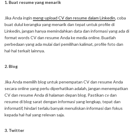
1. Buat resume yang menarik
Jika Anda ingin
meng-upload CV dan resume dalam Linkedin
, coba
buat dulul kerangka yang menarik dan tepat untuk profile di
Linkedin, jangan hanya memindahkan data dan informasi yang ada di
format words CV dan resume Anda ke media online. Buatlah
perbedaan yang ada mulai dari pemilihan kalimat, profile foto dan
hal-hal terkait lainnya.
2. Blog
Jika Anda memilih blog untuk penempatan CV dan resume Anda
secara online yang perlu diperhatikan adalah, jangan menempatkan
CV dan resume Anda di halaman depan blog. Pastikan cv dan
resume di blog sarat dengan informasi yang lengkap, tepat dan
informatif, hindari terlalu banyak menuliskan informasi dan fokus
kepada hal-hal yang relevan saja.
3. Twitter