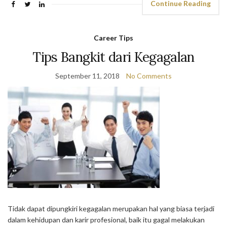
Continue Reading
Career Tips
Tips Bangkit dari Kegagalan
September 11, 2018
No Comments
Tidak dapat dipungkiri kegagalan merupakan hal yang biasa terjadi
dalam kehidupan dan karir profesional, baik itu gagal melakukan