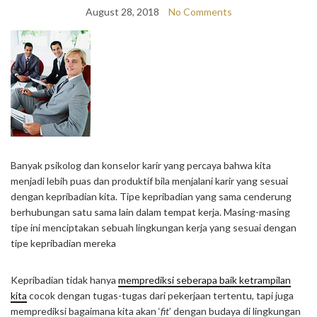
August 28, 2018
No Comments
Banyak psikolog dan konselor karir yang percaya bahwa kita
menjadi lebih puas dan produktif bila menjalani karir yang sesuai
dengan kepribadian kita. Tipe kepribadian yang sama cenderung
berhubungan satu sama lain dalam tempat kerja. Masing-masing
tipe ini menciptakan sebuah lingkungan kerja yang sesuai dengan
tipe kepribadian mereka
Kepribadian tidak hanya
memprediksi seberapa baik ketrampilan
kita
cocok dengan tugas-tugas dari pekerjaan tertentu, tapi juga
memprediksi bagaimana kita akan ‘
fit
’ dengan budaya di lingkungan