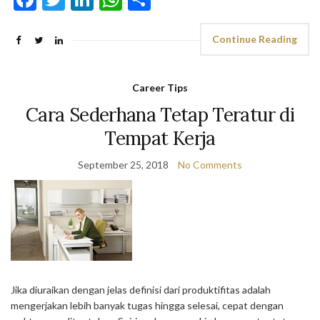
Continue Reading
Career Tips
Cara Sederhana Tetap Teratur di
Tempat Kerja
September 25, 2018
No Comments
Jika diuraikan dengan jelas definisi dari produktifitas adalah
mengerjakan lebih banyak tugas hingga selesai, cepat dengan