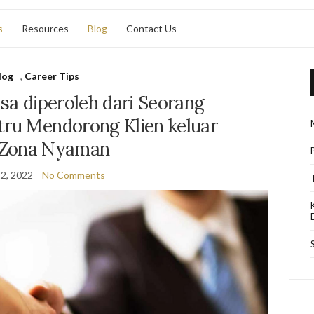
s
Resources
Blog
Contact Us
log
,
Career Tips
isa diperoleh dari Seorang
tru Mendorong Klien keluar
 Zona Nyaman
2, 2022
No Comments