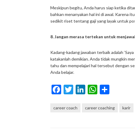
Meskipun begitu, Anda harus siap ketika di
bahkan menanyakan hal ini di awal. Karena it
sedikit riset tentang gaji yang layak untuk po
8. Jangan merasa tertekan untuk menjawa
Kadang-kadang jawaban terbaik adalah ‘Saya 
katakanlah demikian. Anda tidak mungkin m
tahu dan mempelajari hal tersebut dengan 
Anda belajar.
Facebook
Twitter
LinkedIn
WhatsA
Share
career coach
career coaching
karir